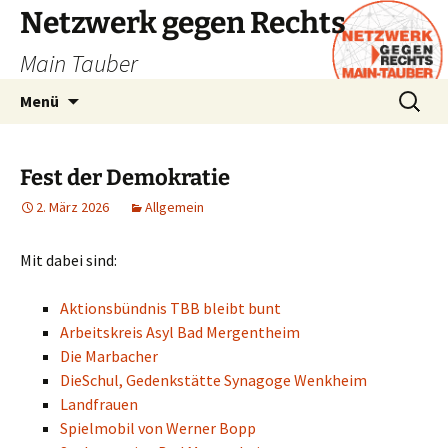
Zum
Netzwerk gegen Rechts
Inhalt
Main Tauber
springen
Suchen
Menü
nach:
Fest der Demokratie
2. März 2026
Allgemein
Mit dabei sind:
Aktionsbündnis TBB bleibt bunt
Arbeitskreis Asyl Bad Mergentheim
Die Marbacher
DieSchul, Gedenkstätte Synagoge Wenkheim
Landfrauen
Spielmobil von Werner Bopp