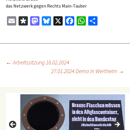
das Netzwerk gegen Rechts Main-Tauber
E
Di
M
Bl
X
Fa
W
Te
m
as
as
u
ce
h
il
ai
p
to
es
b
at
e
l
or
d
ky
o
sA
n
a
o
o
p
Beitragsnavigation
←
Arbeitssitzung 16.02.2024
n
k
p
27.01.2024 Demo in Wertheim
→