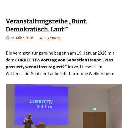
l
or
d
ky
o
sA
n
a
o
o
p
n
k
p
Veranstaltungsreihe „Bunt.
Demokratisch. Laut!“
15. März 2026
Allgemein
Die Veranstaltungsreihe begann am 19. Januar 2026 mit
dem
CORRECTIV-Vortrag von Sebastian Haupt
: „
Was
passiert, wenn Hass regiert?
“ im voll besetzten
Wittenstein-Saal der Tauberphilharmonie Weikersheim