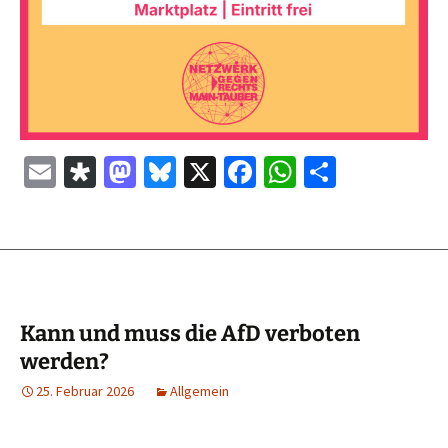
E
Di
M
Bl
X
Fa
W
Te
m
as
as
u
ce
h
il
ai
p
to
es
b
at
e
l
or
d
ky
o
sA
n
a
o
o
p
n
k
p
Kann und muss die AfD verboten
werden?
25. Februar 2026
Allgemein