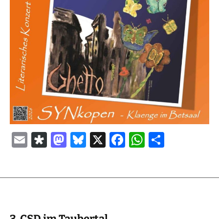
E
Di
M
Bl
X
Fa
W
Te
m
as
as
u
ce
h
il
ai
p
to
es
b
at
e
l
or
d
ky
o
sA
n
a
o
o
p
n
k
p
3. CSD im Taubertal