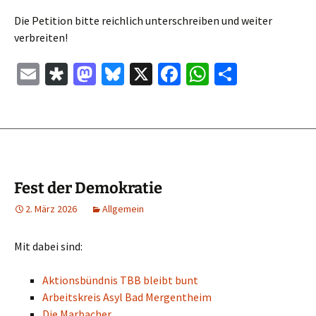
Die Petition bitte reichlich unterschreiben und weiter
verbreiten!
E
Di
M
Bl
X
Fa
W
Te
m
as
as
u
ce
h
il
ai
p
to
es
b
at
e
l
or
d
ky
o
sA
n
a
o
o
p
n
k
p
Fest der Demokratie
2. März 2026
Allgemein
Mit dabei sind:
Aktionsbündnis TBB bleibt bunt
Arbeitskreis Asyl Bad Mergentheim
Die Marbacher