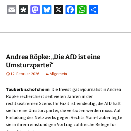
E
Di
M
Bl
X
Fa
W
Te
m
as
as
u
ce
h
il
ai
p
to
es
b
at
e
l
or
d
ky
o
sA
n
a
o
o
p
n
k
p
Andrea Röpke: „Die AfD ist eine
Umsturzpartei“
12. Februar 2026
Allgemein
Tauberbischofsheim
. Die Investigativjournalistin Andrea
Röpke recherchiert seit vielen Jahren in der
rechtsextremen Szene. Ihr Fazit ist eindeutig, die AfD hält
sie für eine Umsturzpartei, die verboten werden muss. Auf
Einladung des Netzwerks gegen Rechts Main-Tauber legte
sie in ihrem einstündigen Vortrag zahlreiche Belege für