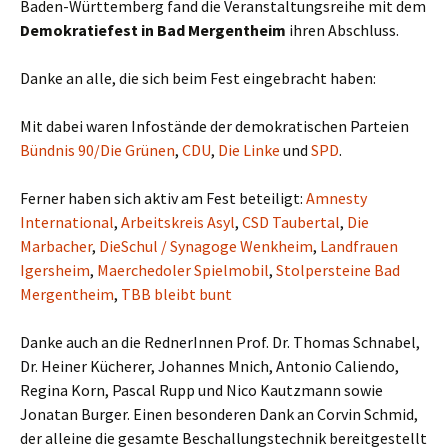
Baden-Württemberg fand die Veranstaltungsreihe mit dem
Demokratiefest in Bad Mergentheim
ihren Abschluss.
Danke an alle, die sich beim Fest eingebracht haben:
Mit dabei waren Infostände der demokratischen Parteien
Bündnis 90/Die Grünen
,
CDU
,
Die Linke
und
SPD
.
Ferner haben sich aktiv am Fest beteiligt:
Amnesty
International
,
Arbeitskreis Asyl
,
CSD Taubertal
,
Die
Marbacher
,
DieSchul / Synagoge Wenkheim
,
Landfrauen
Igersheim
,
Maerchedoler Spielmobil
,
Stolpersteine Bad
Mergentheim
,
TBB bleibt bunt
Danke auch an die RednerInnen Prof. Dr. Thomas Schnabel,
Dr. Heiner Kücherer, Johannes Mnich, Antonio Caliendo,
Regina Korn, Pascal Rupp und Nico Kautzmann sowie
Jonatan Burger. Einen besonderen Dank an Corvin Schmid,
der alleine die gesamte Beschallungstechnik bereitgestellt