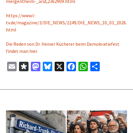
mergentheim-_arid,2362909.html
https://www.l-
tv.de/magazine/3/DIE_NEWS/2249/DIE_NEWS_10_03_2026.
html
Die Reden von Dr. Heiner Kücherer beim Demokratiefest
findet man hier.
E
Di
M
Bl
X
Fa
W
Te
m
as
as
u
ce
h
il
ai
p
to
es
b
at
e
l
or
d
ky
o
sA
n
a
o
o
p
n
k
p