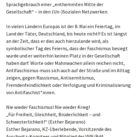
Sprachgebrauch einer „enthemmten Mitte der
Gesellschaft“ – in den (Un-)Sozialen Netzwerken.
In vielen Ländern Europas ist der 8. Mai ein Feiertag, im
Land der Täter, Deutschland, bis heute nicht!! Es ist längst
an der Zeit, dass er dies auch hierzulande wird, als
symbolischer Tag des Feierns, dass der Faschismus besiegt
wurde und er weiterhin keinen Platz in der Gesellschaft
haben darf. Worte oder Mahnwachen allein reichen nicht,
Antifaschismus muss sich auch auf der Straße und im Alltag
zeigen, gegen Rassismus, Antisemitismus,
Fremdenfeindlichkeit oder Verfolgung und Kriminalisierung
von Antifaschist*innen.
Nie wieder Faschismus! Nie wieder Krieg!
„Für Freiheit, Gleichheit, Brüderlichkeit – und
Schwesterlichkeit!“ (Esther Bejarano)
Esther Bejarano, KZ-Überlebende, Vorsitzende des
Auschwitz-Komitees und Mitglied der VVN/BdA