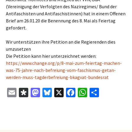
(Vereinigung der Verfolgten des Naziregimes/ Bund der
Antifaschisten und Antifaschistinnen) hat in einem Offenen
Brief am 26.01.20 die Benennung des 8. Mai als Feiertag
gefordert.
Wir unterstützen ihre Petition an die Regierenden dies
umzusetzen
Die Petition kann hier unterzeichnet werden:
https://www.change.org/p/8-mai-zum-feiertag-machen-
was-75-jahre-nach-befreiung-vom-faschismus-getan-
werden-muss-tagderbefreiung-bkagvat-bundesrat
E
Di
M
Bl
X
Fa
W
Te
m
as
as
u
ce
h
il
ai
p
to
es
b
at
e
l
or
d
ky
o
sA
n
a
o
o
p