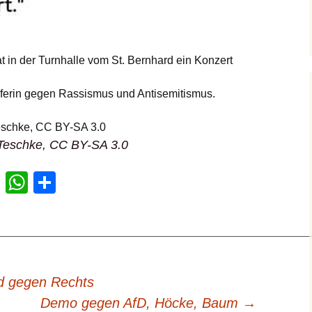
t in der Turnhalle vom St. Bernhard ein Konzert
ferin gegen Rassismus und Antisemitismus.
 Teschke, CC BY-SA 3.0
F
W
T
a
h
eil
c
at
e
e
s
n
b
A
ld gegen Rechts
o
p
Demo gegen AfD, Höcke, Baum
→