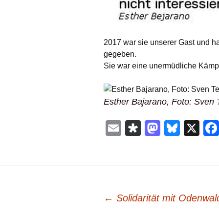
2017 war sie unserer Gast und ha
gegeben.
Sie war eine unermüdliche Kämp
Esther Bajarano, Foto: Sven
E
Di
M
Bl
X
m
a
a
u
ail
s
st
e
p
o
sk
or
d
y
Beitragsnavigation
←
Solidarität mit Odenwa
a
o