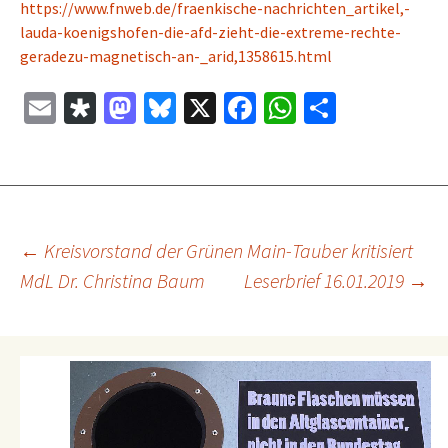
https://www.fnweb.de/fraenkische-nachrichten_artikel,-
lauda-koenigshofen-die-afd-zieht-die-extreme-rechte-
geradezu-magnetisch-an-_arid,1358615.html
E
Di
M
Bl
X
Fa
W
Te
m
as
as
u
ce
h
il
ai
p
to
es
b
at
e
l
or
d
ky
o
sA
n
a
o
o
p
Beitragsnavigation
←
Kreisvorstand der Grünen Main-Tauber kritisiert
n
k
p
MdL Dr. Christina Baum
Leserbrief 16.01.2019
→