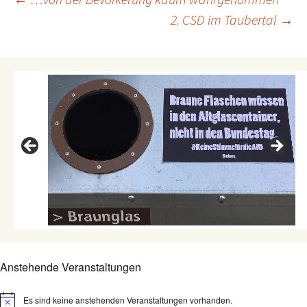
Beitragsnavigation
n
k
p
2. CSD im Taubertal
→
Anstehende Veranstaltungen
Es sind keine anstehenden Veranstaltungen vorhanden.
Hinweis