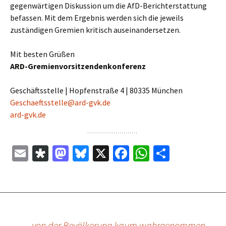
gegenwärtigen Diskussion um die AfD-Berichterstattung
befassen. Mit dem Ergebnis werden sich die jeweils
zuständigen Gremien kritisch auseinandersetzen.
Mit besten Grüßen
ARD-Gremienvorsitzendenkonferenz
Geschäftsstelle | Hopfenstraße 4 | 80335 München
Geschaeftsstelle@ard-gvk.de
ard-gvk.de
E
Di
M
Bl
X
Fa
W
Te
m
as
as
u
ce
h
il
ai
p
to
es
b
at
e
l
or
d
ky
o
sA
n
a
o
o
p
←
…von der Bevölkerung kaum wahrgenommen