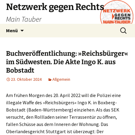
Zum
Netzwerk gegen Rechts
Inhalt
Main Tauber
springen
Suchen
Menü
nach:
Buchveröffentlichung: »Reichsbürger«
im Südwesten. Die Akte Ingo K. aus
Bobstadt
23. Oktober 2024
Allgemein
Am frühen Morgen des 20. April 2022 will die Polizei eine
illegale Waffe des »Reichsbürgers« Ingo K. in Boxberg-
Bobstadt (Baden-Württemberg) einziehen. Als das SEK
versucht, den Rollladen seiner Terrassentür zu öffnen,
fallen Schüsse aus dem Inneren der Wohnung. Das
Oberlandesgericht Stuttgart ist überzeugt: Der