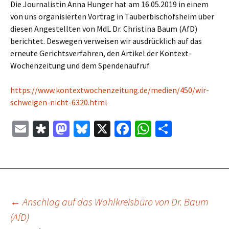
Die Journalistin Anna Hunger hat am 16.05.2019 in einem
von uns organisierten Vortrag in Tauberbischofsheim über
diesen Angestellten von MdL Dr. Christina Baum (AfD)
berichtet. Deswegen verweisen wir ausdrücklich auf das
erneute Gerichtsverfahren, den Artikel der Kontext-
Wochenzeitung und dem Spendenaufruf.
https://www.kontextwochenzeitung.de/medien/450/wir-
schweigen-nicht-6320.html
E
Di
M
Bl
X
Fa
W
Te
m
as
as
u
ce
h
il
ai
p
to
es
b
at
e
l
or
d
ky
o
sA
n
a
o
o
p
Beitragsnavigation
←
Anschlag auf das Wahlkreisbüro von Dr. Baum
n
k
p
(AfD)