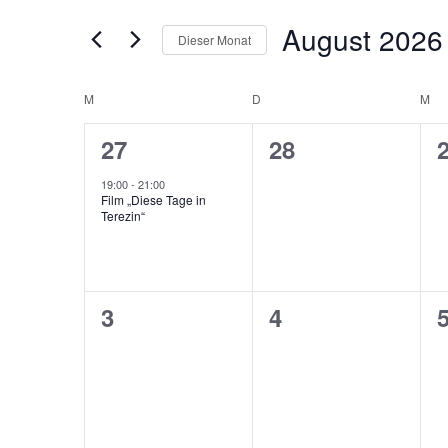
und
Suche
August 2026
Dieser Monat
nach
Ansichten,
Veranstaltungen
Datum
Navigation
Schlüsselwort.
wählen.
M
MONTAG
D
DIENSTAG
M
MI
Kalender
von
1
0
27
28
Veranstaltung,
Veranstaltunge
V
Veranstaltungen
19:00
-
21:00
Film „Diese Tage in
Terezin“
0
0
3
4
Veranstaltungen,
Veranstaltunge
V